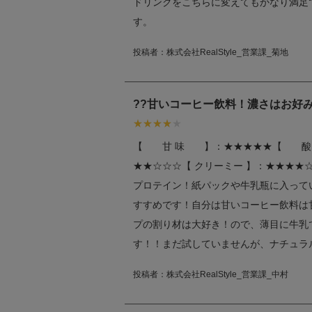
ドリンクをこちらに変えてもかなり満足
す。
投稿者：
株式会社RealStyle_営業課_菊地
??甘いコーヒー飲料！濃さはお好み
【 甘 味 】：★★★★★【 酸
★★☆☆☆【 クリーミー 】：★★★★☆株式
プロテイン！紙パックや牛乳瓶に入って
すすめです！自分は甘いコーヒー飲料は
プの割り材は大好き！ので、薄目に牛乳
す！！まだ試していませんが、ナチュラ
投稿者：
株式会社RealStyle_営業課_中村