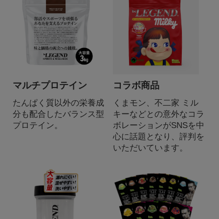
マルチプロテイン
コラボ商品
たんぱく質以外の栄養成
くまモン、不二家 ミル
分も配合したバランス型
キーなどとの意外なコラ
プロテイン。
ボレーションがSNSを中
心に話題となり、評判を
いただいています。