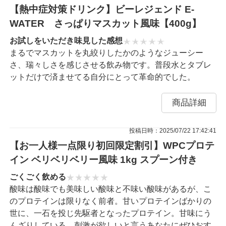
【熱中症対策ドリンク】ビーレジェンド E-
WATER さっぱりマスカット風味【400g】
お試しをいただき味見した感想
まるでマスカットを丸絞りしたかのようなジューシー
さ、瑞々しさを感じさせる飲み物です。普段水とタブレ
ットだけで済ませてる自分にとって革命的でした。
商品詳細
投稿日時：2025/07/22 17:42:41
【お一人様一点限り初回限定割引】WPCプロテ
イン ベリベリベリー風味 1kg スプーン付き
ごくごく飲める
酸味は酸味でも美味しい酸味と不味い酸味があるが、こ
のプロテインは限りなく前者。甘いプロテインばかりの
世に、一石を投じ先駆者となったプロテイン。甘味にう
んざりしている、刺激が欲しいと言うあなたにぜひおす