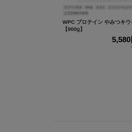
スプーン付き
900g
ホエイ
インフォームドチ
人工甘味料不使用
WPC プロテイン やみつキ
【900g】
5,58