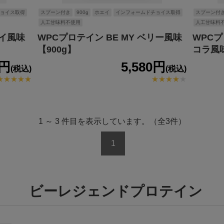
ョイス取得
スプーン付き
900g
ホエイ
インフォームドチョイス取得
スプーン付
人工甘味料不使用
人工甘味料
ウイ風味
WPCプロテイン BE MY ベリー風味
WPCプ
【900g】
コラ風味
0円
5,580円
(税込)
(税込)
1 ～ 3 件目を表示しています。（全3件）
1
ビーレジェンドプロテイン