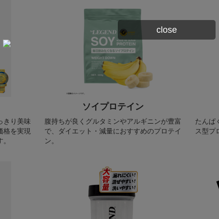
close
ソイプロテイン
っきり美味
腹持ちが良くグルタミンやアルギニンが豊富
たんぱ
価格を実現
で、ダイエット・減量におすすめのプロテイ
ス型プ
す。
ン。