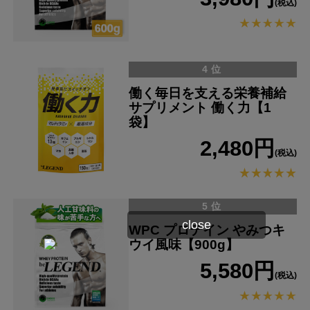
(税込)
4位
働く毎日を支える栄養補給
サプリメント 働く力【1
袋】
2,480円
(税込)
5位
close
WPC プロテイン やみつキ
ウイ風味【900g】
5,580円
(税込)