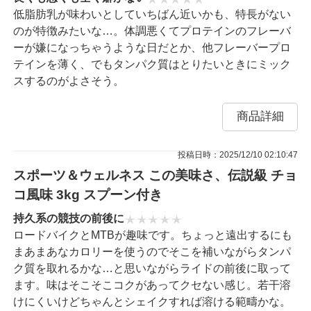
低脂肪乳が味わいとしていちばん近いかも、特長がない
のが特徴みたいな…。体調悪くてプロテインのフレーバ
ーが嫌になっちゃうような日だとか、他フレーバープロ
テインを薄く、でもタンパク質はとりたいときにミック
スするのがよさそう。
商品詳細
投稿日時：2025/12/10 02:10:47
スポーツ＆ウェルネス この美味さ、伝説級 チョ
コ風味 3kg スプーン付き
持久系の競技の前後に
ロードバイクとMTBが趣味です。ちょっと遠出するにも
まあまあなカロリーを使うのでそこを補いながらタンパ
ク質を取れるかな…と思いながらライドの前後に取って
ます。味はそこそこコクがあってクセない感じ。若干溶
けにくいけどちゃんとシェイクすれば溶ける範疇かな。