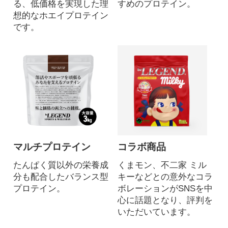
る、低価格を実現した理
すめのプロテイン。
想的なホエイプロテイン
です。
マルチプロテイン
コラボ商品
たんぱく質以外の栄養成
くまモン、不二家 ミル
分も配合したバランス型
キーなどとの意外なコラ
プロテイン。
ボレーションがSNSを中
心に話題となり、評判を
いただいています。