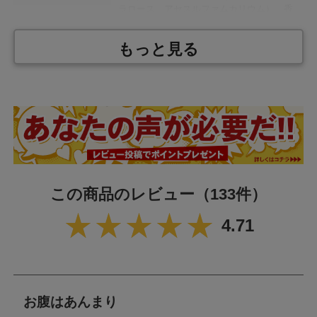
ラロース、アセスルファムカリウム）、香
料
もっと見る
内 容 量
300g
製 造
日本
栄養成分表示 1食（10g）あたり
エネルギー
8.0kcal
たんぱく質
0.1g
この商品のレビュー
（133件）
脂質
0.0g
4.71
炭水化物
9.4g
食塩相当量
0.004g
お腹はあんまり
アレルギー情報