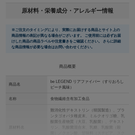
原材料・栄養成分・アレルギー情報
※ご注文のタイミングにより、実際にお届けする商品とサイト上の
商品情報の表記が異なる場合がございます。 ご使用前には必ずお届
けした商品の商品ラベルや注意書きをご確認ください。 さらに詳細
な商品情報が必要な場合はお問い合わせください。
商品概要
be LEGEND リアファイバー（すりおろし
商品名
ピーチ風味）
名称
食物繊維含有加工食品
難消化性デキストリン（韓国製造）、プラ
ンタゴオバタ種皮末、ミルクオリゴ糖、乳
酸菌生産物質（大豆、乳酸菌）、デキスト
原材料名
リン、乳酸菌混合末、乳糖、乳酸菌（殺
菌）／クエン酸、甘味料（ステビア、スク