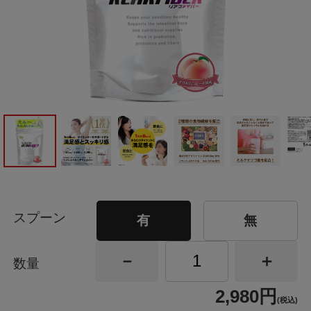
スプーン
有
無
数量
2,980円
(税込)