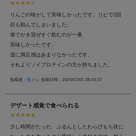
本製品に含まれるア
りんごの味がして美味しかったです。リピで2回
レルギー物質
乳成分,大豆
(特定原材料等28品
目も頼んでしまいました。
目中)
箸でかき混ぜすぐ飲むのが一番
本製品工場では乳成分,卵,小麦,そば,落花生,えび,かに,いか,さ
美味しかったです。
け,鶏肉,豚肉,ゼラチン,オレンジ,キウイフルーツ,くるみ,バナ
ナ,もも,りんご,大豆,やまいも,ごま,カシューナッツ,アーモン
逆に満足感はあまりなかったです。
特記事項
ドを含む製品を生産しています。
それよりソイプロテインの方が持ちました。
ただし、商品の製造毎に製造設備の洗浄を実施し、コンタミ
ネーションを防止しております。
投稿者：
筋トレ
投稿日時：2026/07/01 08:03:27
デザート感覚で食べられる
少し時間がたった、ぶるんとしたわらびもち状に