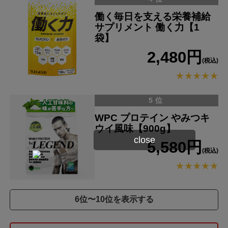
働く毎日を支える栄養補給
サプリメント 働く力【1
袋】
2,480円
(税込)
5位
WPC プロテイン やみつキ
ウイ風味【900g】
close
5,580円
(税込)
6位〜10位を表示する