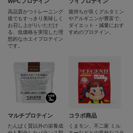
WPCプロテイン
ソイプロテイン
高品質かつトレーニング
腹持ちが良くグルタミン
後でもすっきり美味しく
やアルギニンが豊富で、
お召し上がりいただけ
ダイエット・減量におす
る、低価格を実現した理
すめのプロテイン。
想的なホエイプロテイン
です。
マルチプロテイン
コラボ商品
たんぱく質以外の栄養成
くまモン、不二家 ミル
分も配合したバランス型
キーなどとの意外なコラ