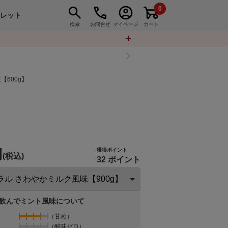
0
トレット
検索
お問合せ
マイページ
カート
【600g】
円
獲得ポイント
(税込)
32 ポイント
飲んでミント風味について
（甘め）
（酸味ゼロ）