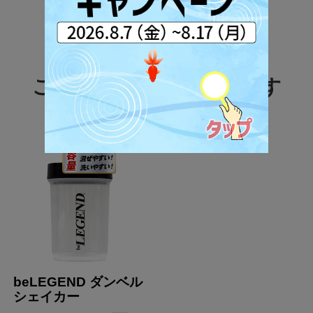
栄養成分表示 1食（30g）あたり
エネルギー
119.1kcal
この商品を買った人は、
こんな商品も買っています
たんぱく質
20.8g
脂質
1.5g
炭水化物
4.7g
食塩相当量
0.2g
ビタミンC
42.9mg
ビタミンB
1.2mg
6
カフェイン
7.7mg
beLEGEND ダンベル
アレルギー情報
シェイカー