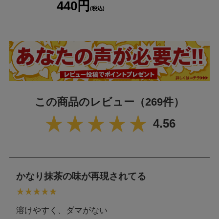
440円
本製品に含まれるア
(税込)
レルギー物質
乳成分,大豆
(特定原材料等28品
目中)
本製品工場では乳成分,卵,小麦,えび,かに,いか,牛肉,鶏肉,豚
肉,ゼラチン,オレンジ,キウイフルーツ,バナナ,もも,りんご,大
特記事項
豆,ごまを含む製品を生産しています。
ただし、商品の製造毎に製造設備の洗浄を実施し、コンタミ
ネーションを防止しております。
この商品のレビュー
（269件）
4.56
かなり抹茶の味が再現されてる
溶けやすく、ダマがない