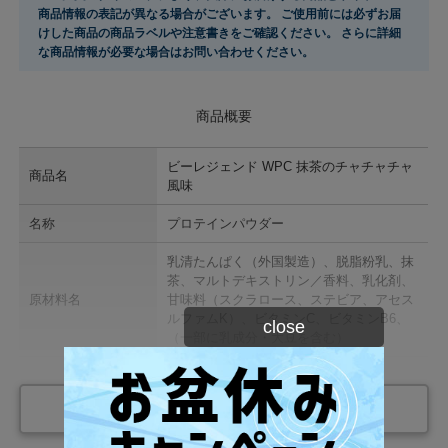
商品情報の表記が異なる場合がございます。 ご使用前には必ずお届
けした商品の商品ラベルや注意書きをご確認ください。 さらに詳細
な商品情報が必要な場合はお問い合わせください。
商品概要
ビーレジェンド WPC 抹茶のチャチャチャ
商品名
風味
名称
プロテインパウダー
乳清たんぱく（外国製造）、脱脂粉乳、抹
茶、マルトデキストリン／香料、乳化剤、
原材料名
甘味料（スクラロース、ステビア、アセス
ルファムK）、ビタミンC、ビタミンB6、
close
（一部に乳成分・大豆を含む）
内 容 量
900g
もっと見る
製 造
日本