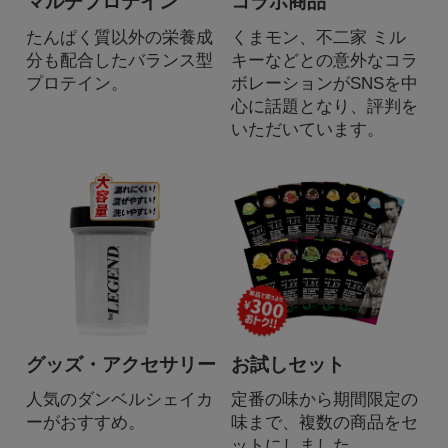
マルチプロテイン
コラボ商品
たんぱく質以外の栄養成
くまモン、不二家 ミル
分も配合したバランス型
キーなどとの意外なコラ
プロテイン。
ボレーションがSNSを中
心に話題となり、評判を
いただいています。
グッズ・アクセサリー
お試しセット
人気のダンベルシェイカ
定番の味から期間限定の
ーがおすすめ。
味まで、複数の商品をセ
ットにしました。