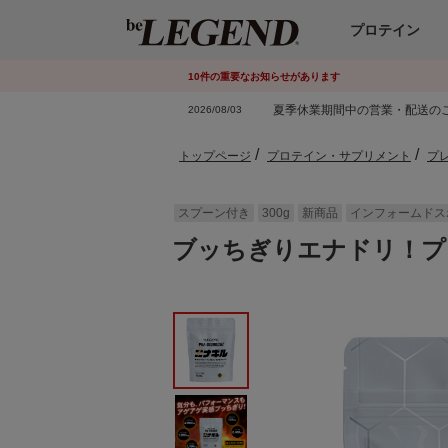
プロテイン
10
件
の重要なお知らせがあります
夏季休業期間中の営業・配送の
2026/08/03
トップページ
プロテイン・サプリメント
プ
スプーン付き
300g
新商品
インフォームドス
ブッちぎりエナドリ！プレ