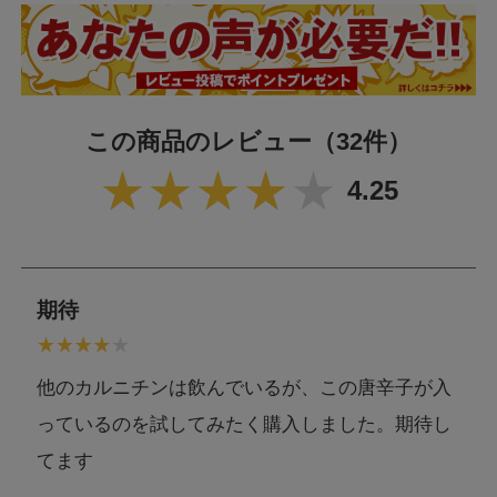
製 造
日本
栄養成分表示 1食（2.94g）あたり
この商品のレビュー
（32件）
エネルギー
10.4kcal
4.25
たんぱく質
1.0g
脂質
0.1g
炭水化物
1.4g
期待
食塩相当量
0.01g
ビタミンB
1.3mg
6
他のカルニチンは飲んでいるが、この唐辛子が入
カフェイン
220.0mg
っているのを試してみたく購入しました。期待し
てます
アレルギー情報