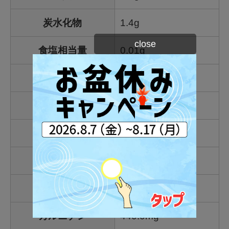
炭水化物
1.4g
close
食塩相当量
0.01g
ナイアシン
110.0mg
ビタミンB1
1.2mg
ビタミンB2
1.4mg
ビタミンB6
1.3mg
ビタミンB12
2.4μg
カルニチン
440.0mg