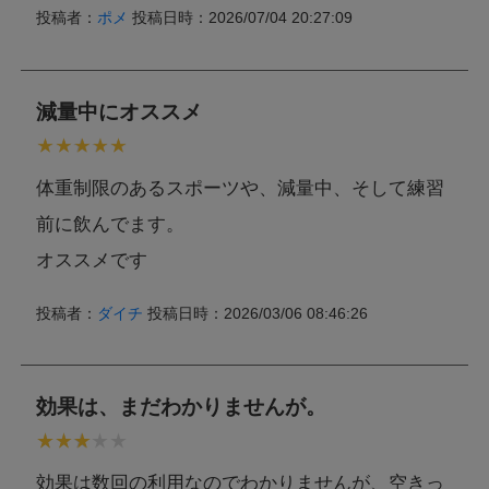
投稿者：
ポメ
投稿日時：2026/07/04 20:27:09
本製品に含まれるア
レルギー物質
乳成分,ゼラチン
(特定原材料等28品
目中)
減量中にオススメ
本製品工場では乳成分,卵,小麦,そば,落花生,えび,かに,いか,さ
け,鶏肉,豚肉,ゼラチン,オレンジ,キウイフルーツ,くるみ,バナ
ナ,もも,りんご,大豆,やまいも,ごま,カシューナッツ,アーモン
特記事項
体重制限のあるスポーツや、減量中、そして練習
ドを含む製品を生産しています。
ただし、商品の製造毎に製造設備の洗浄を実施し、コンタミ
前に飲んでます。
ネーションを防止しております。
オススメです
投稿者：
ダイチ
投稿日時：2026/03/06 08:46:26
効果は、まだわかりませんが。
効果は数回の利用なのでわかりませんが、空きっ