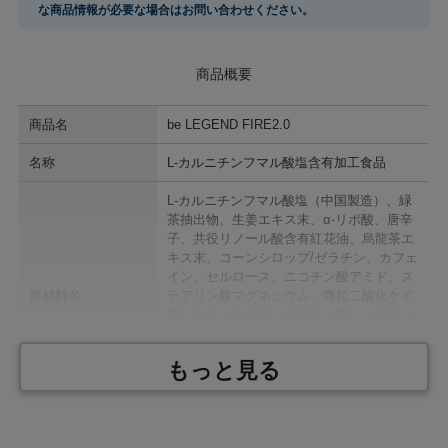
な商品情報が必要な場合はお問い合わせください。
商品概要
商品名
be LEGEND FIRE2.0
名称
L-カルニチンフマル酸塩含有加工食品
L-カルニチンフマル酸塩（中国製造）、緑
茶抽出物、生姜エキス末、α-リポ酸、唐辛
子、共役リノール酸含有紅花油、烏龍茶エ
キス末、コーンシロップ/ゼラチン、カフェ
イン、セルロース、ニコチン酸アミド、ス
原材料名
テアリン酸マグネシウム、微粒二酸化ケイ
素、カラメル色素、ビタミンB6、ビタミン
B2、ビタミンB1、ビタミン B12、カゼイ
ンナトリウム（乳由来）、リン酸二カリウ
もっと見る
ム、環状オリゴ糖、酸化防止剤（トコフェ
ロール）
内 容 量
88.1g（367mg×240粒）