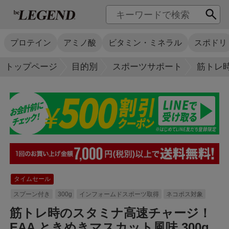
プロテイン
アミノ酸
ビタミン・ミネラル
スポドリ
トップページ
目的別
スポーツサポート
筋トレ時
タイムセール
スプーン付き
300g
インフォームドスポーツ取得
ネコポス対象
筋トレ時のスタミナ高速チャージ！
EAA ときめきマスカット風味 300g