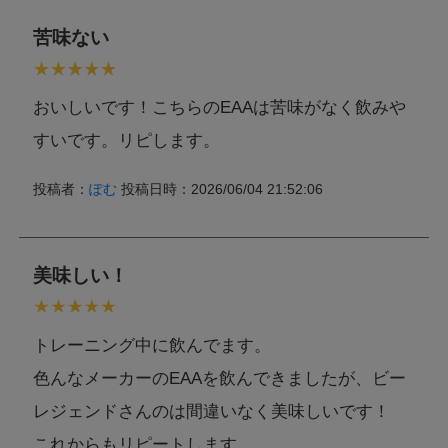
苦味ない
アレルギー情報
本製品に含まれるア
おいしいです！こちらのEAAは苦味がなく飲みや
レルギー物質
乳成分,大豆
(特定原材料等28品
すいです。リピします。
目中)
投稿者：
ぽむ
投稿日時：2026/06/04 21:52:06
本製品工場では乳成分,卵,小麦,そば,落花生,えび,かに,いか,さ
け,鶏肉,豚肉,ゼラチン,オレンジ,キウイフルーツ,くるみ,バナ
ナ,もも,りんご,大豆,やまいも,ごま,カシューナッツ,アーモン
特記事項
ドを含む製品を生産しています。
美味しい！
ただし、商品の製造毎に製造設備の洗浄を実施し、コンタミ
ネーションを防止しております。
トレーニング中に飲んでます。
色んなメーカーのEAAを飲んできましたが、ビー
レジェンドさんのは間違いなく美味しいです！
これからもリピートします。