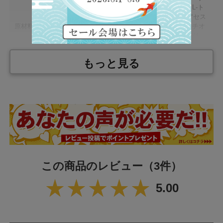
ン、クエン酸、L-フェニルアラニン、L-ト
レオニン、甘味料（スクラロース、アセス
原材料名
ルファムカリウム、ステビア）、L-メチオ
ニン、シクロデキストリン、L-ヒスチジ
ン、L-トリプトファン、香料、乳化剤、着
色料（クチナシ、ビタミンB₂）、（一部に
もっと見る
乳成分・大豆を含む）
内 容 量
300g
栄養成分表示 1食（10g）あたり
エネルギー
38.2kcal
たんぱく質
5.2g
この商品のレビュー
（3件）
脂質
0.1g
5.00
炭水化物
4.6g
食塩相当量
0.0002g