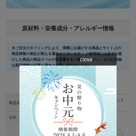
原材料・栄養成分・アレルギー情報
※ご注文のタイミングにより、実際にお届けする商品とサイト上の
商品情報の表記が異なる場合がございます。 ご使用前には必ずお届
close
けした商品の商品ラベルや注意書きをご確認ください。 さらに詳細
な商品情報が必要な場合はお問い合わせください。
商品概要
ビーレジェンド EAA ときめきマスカット
商品名
風味
名称
粉末清涼飲料
デキストリン（国内製造）／L-ロイシン、
L-リシン塩酸塩、L-イソロイシン、L-バリ