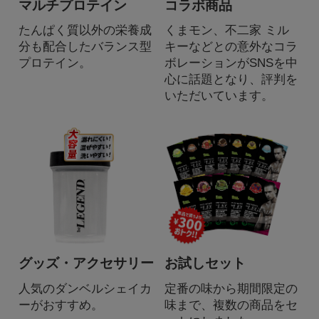
マルチプロテイン
コラボ商品
たんぱく質以外の栄養成
くまモン、不二家 ミル
分も配合したバランス型
キーなどとの意外なコラ
プロテイン。
ボレーションがSNSを中
心に話題となり、評判を
いただいています。
グッズ・アクセサリー
お試しセット
人気のダンベルシェイカ
定番の味から期間限定の
ーがおすすめ。
味まで、複数の商品をセ