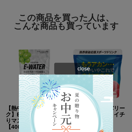
この商品を買った人は、
こんな商品も買っています
close
【熱中症対策ドリン
スポーツ＆リカバリー
ク】E-WATER さっぱ
ソルティラララライチ
りマスカット風味
風味 【1kg】
【400g】