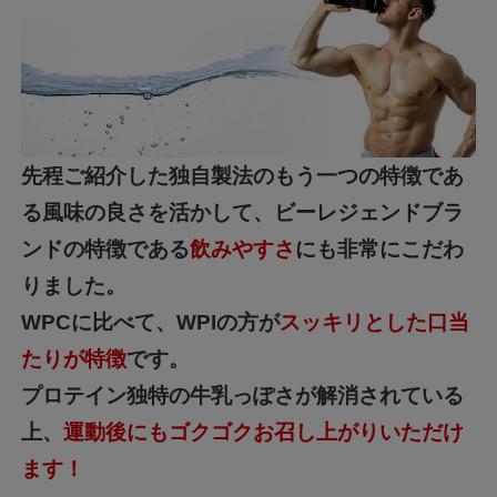
先程ご紹介した独自製法のもう一つの特徴であ
る風味の良さを活かして、ビーレジェンドブラ
ンドの特徴である
飲みやすさ
にも非常にこだわ
りました。
WPCに比べて、WPIの方が
スッキリとした口当
たりが特徴
です。
プロテイン独特の牛乳っぽさが解消されている
上、
運動後にもゴクゴクお召し上がりいただけ
ます！