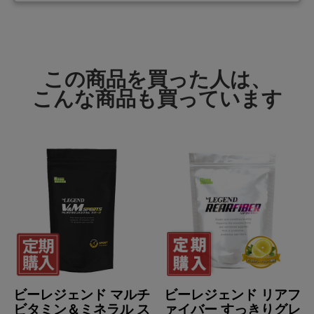
エネルギー
20.0kcal
たんぱく質
5.0g
脂質
0.0g
この商品を買った人は、
炭水化物
0.0g
こんな商品も買っています
食塩相当量
0.0g
アレルギー情報
本製品に含まれるア
レルギー物質
該当なし
(特定原材料等28品
目中)
本製品工場ではさば,牛肉,鶏肉,豚肉,ゼラチン,バナナ,りんご,
大豆,やまいも,ごま,アーモンドを含む製品を生産していま
特記事項
す。
ビーレジェンド マルチ
ビーレジェンド リアフ
ただし、商品の製造毎に製造設備の洗浄を実施し、コンタミ
ビタミン＆ミネラル ス
ァイバー すっきりグレ
ネーションを防止しております。