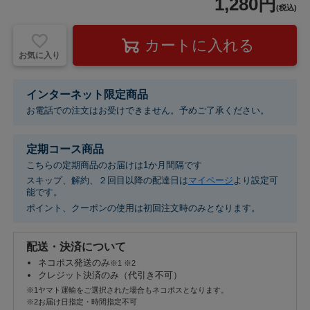
1,280円
(税込)
お気に入り
インターネット限定商品
お電話での注文はお受けできません。予めご了承ください。
定期コース商品
こちらの定期商品のお届けは1
か
月間隔です
スキップ、解約、２回目以降の配達日は
マイページ
より設定可
能です。
ポイント、クーポンの使用は初回注文時のみとなります。
配送・決済について
ネコポス発送のみ
※1 ※2
クレジット決済のみ（代引き不可）
※1ヤマト運輸をご選択された場合もネコポスとなります。
※2お届け日指定・時間指定不可