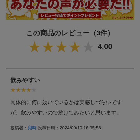
栄養成分表示 1食（1.5g）あたり
この商品のレビュー
（3件）
エネルギー
5.87kcal
4.00
たんぱく質
0.78g
脂質
0.05g
炭水化物
0.58g
飲みやすい
食塩相当量
0.01g
具体的に何に効いているかは実感しづらいです
アレルギー情報
が、飲みやすいので続けてみたいと思います。
本製品に含まれるア
レルギー物質
乳成分,えび,かに,鶏肉,ゼラチン,大豆
投稿者：
銀時
投稿日時：2024/09/10 16:35:58
(特定原材料等28品
目中)