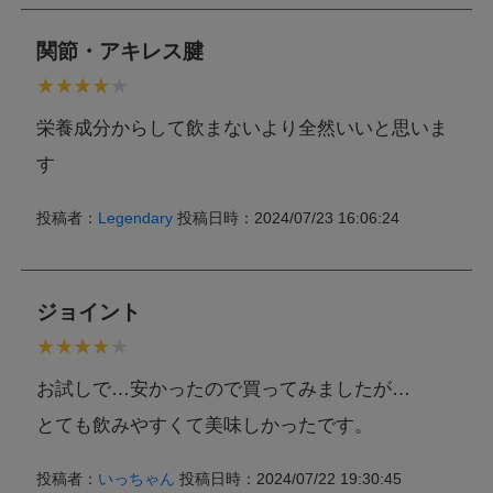
本製品工場では乳成分,卵,小麦,そば,落花生,えび,かに,さけ,さ
関節・アキレス腱
ば,鶏肉,豚肉,ゼラチン,オレンジ,キウイフルーツ,くるみ,バナ
ナ,もも,りんご,大豆,やまいも,ごま,カシューナッツ,アーモン
特記事項
ドを含む製品を生産しています。
ただし、商品の製造毎に製造設備の洗浄を実施し、コンタミ
栄養成分からして飲まないより全然いいと思いま
ネーションを防止しております。
す
投稿者：
Legendary
投稿日時：2024/07/23 16:06:24
ジョイント
お試しで…安かったので買ってみましたが…
とても飲みやすくて美味しかったです。
投稿者：
いっちゃん
投稿日時：2024/07/22 19:30:45