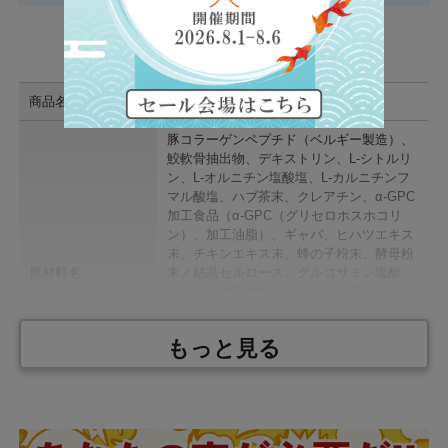
商品概要
商品名
be LEGEND ジョイント
豚コラーゲンペプチド（ベルギー製造）、
鮫軟骨抽出物、デキストリン、L-シトルリ
ン、L-オルニチン塩酸塩、L-カルニチンフ
マル酸塩、ハブ茶末、クレアチン、α-GPC
加工食品（α-GPC（グリセロホスホコリ
ン）、加工油脂）、ギャバ、ヒハツエキス
末、チキンエキス末、蜂の子粉末、酵母粉
原材料名
末／結晶セルロース、グルコサミン塩酸
塩、ショ糖脂肪酸エステル、ヒアルロン
酸、D-リボース、微粒酸化ケイ素、ビタミ
ンC、ナイアシン、ビタミンE、パントテ
もっと見る
ン酸Ca、ビタミンB1、ビタミンB6、ビタ
ミンB2、ビタミンA、葉酸、ビタミンD、
ビタミンB12、（一部に乳成分・カニ・エ
ビ・大豆・ゼラチン・鶏肉を含む）
製 造
日本