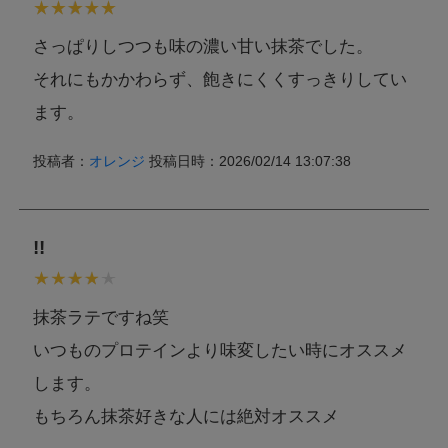
カフェイン
40.8mg
さっぱりしつつも味の濃い甘い抹茶でした。
それにもかかわらず、飽きにくくすっきりしてい
アレルギー情報
ます。
本製品に含まれるア
レルギー物質
投稿者：
オレンジ
投稿日時：2026/02/14 13:07:38
乳成分,大豆
(特定原材料等28品
目中)
本製品工場では乳成分,卵,小麦,えび,かに,牛肉,鶏肉,豚肉,ゼラ
!!
チン,オレンジ,キウイフルーツ,バナナ,もも,りんご,大豆,ごま,
特記事項
カシューナッツを含む製品を生産しています。
ただし、商品の製造毎に製造設備の洗浄を実施し、コンタミ
ネーションを防止しております。
抹茶ラテですね笑
いつものプロテインより味変したい時にオススメ
します。
もちろん抹茶好きな人には絶対オススメ