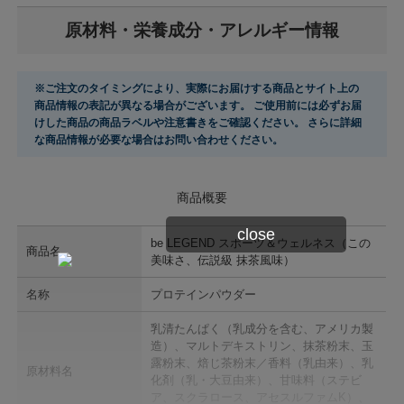
原材料・栄養成分・アレルギー情報
※ご注文のタイミングにより、実際にお届けする商品とサイト上の
商品情報の表記が異なる場合がございます。 ご使用前には必ずお届
けした商品の商品ラベルや注意書きをご確認ください。 さらに詳細
な商品情報が必要な場合はお問い合わせください。
商品概要
close
be LEGEND スポーツ＆ウェルネス（この
商品名
美味さ、伝説級 抹茶風味）
名称
プロテインパウダー
乳清たんぱく（乳成分を含む、アメリカ製
造）、マルトデキストリン、抹茶粉末、玉
露粉末、焙じ茶粉末／香料（乳由来）、乳
原材料名
化剤（乳・大豆由来）、甘味料（ステビ
ア、スクラロース、アセスルファムK）、