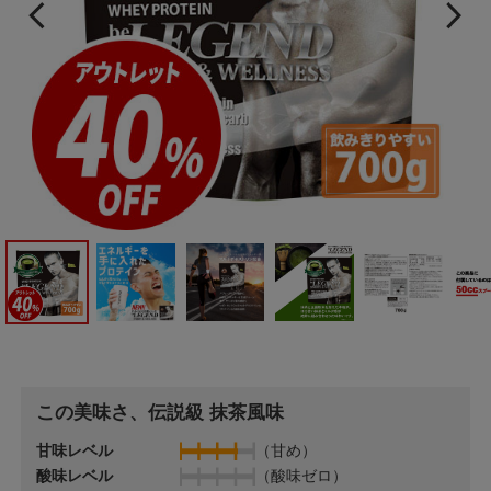
この美味さ、伝説級 抹茶風味
甘味レベル
（甘め）
酸味レベル
（酸味ゼロ）