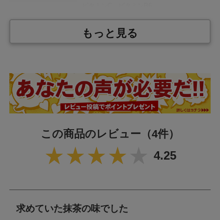
ビタミンC、ビタミンB6
内 容 量
700g
もっと見る
製 造
日本
栄養成分表示 1食（40g）あたり
エネルギー
155.3kcal
たんぱく質
15.8g
この商品のレビュー
（4件）
脂質
1.3g
4.25
炭水化物
20.2g
食塩相当量
0.1g
ビタミンC
39.6mg
求めていた抹茶の味でした
ビタミンB
1.0mg
6