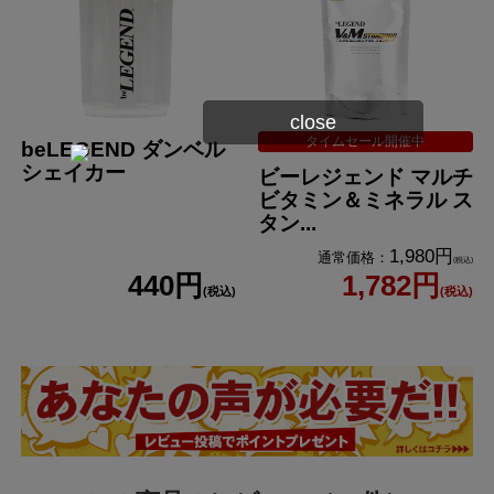
ビタミンB
1.5mg
6
クエン酸
3600mg
アレルギー情報
close
タイムセール開催中
beLEGEND ダンベル
シェイカー
本製品に含まれるア
ビーレジェンド マルチ
レルギー物質
ビタミン＆ミネラル ス
乳成分,大豆
(特定原材料等28品
タン...
目中)
1,980円
通常価格：
(税込)
440円
1,782円
本製品工場では乳成分,卵,小麦,そば,落花生,えび,かに,いか,さ
(税込)
(税込)
け,鶏肉,豚肉,ゼラチン,オレンジ,キウイフルーツ,くるみ,バナ
ナ,もも,りんご,大豆,やまいも,ごま,カシューナッツ,アーモン
特記事項
ドを含む製品を生産しています。
ただし、商品の製造毎に製造設備の洗浄を実施し、コンタミ
ネーションを防止しております。