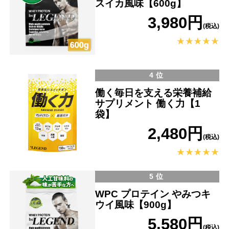
スイカ風味【600g】
3,980円
(税込)
4位
働く毎日を支える栄養補給
サプリメント 働く力【1
袋】
2,480円
(税込)
5位
WPC プロテイン やみつキ
ウイ風味【900g】
5,580円
(税込)