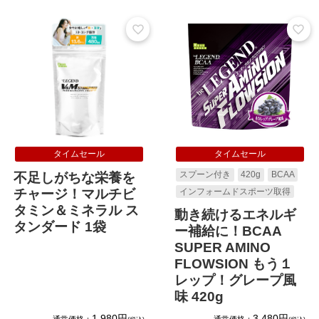
タイムセール
タイムセール
スプーン付き
420g
BCAA
不足しがちな栄養を
インフォームドスポーツ取得
チャージ！マルチビ
タミン＆ミネラル ス
動き続けるエネルギ
タンダード 1袋
ー補給に！BCAA
SUPER AMINO
FLOWSION もう１
レップ！グレープ風
味 420g
1,980円
3,480円