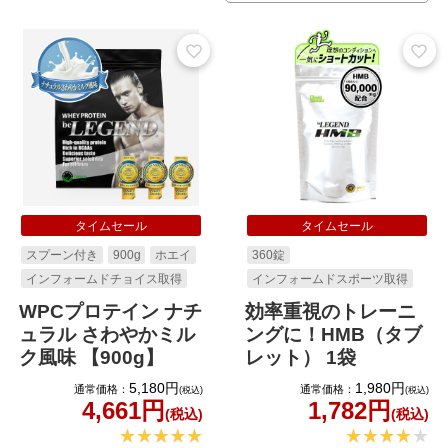
タイムセール
タイムセール
スプーン付き
900g
ホエイ
360錠
インフォームドチョイス取得
インフォームドスポーツ取得
WPCプロテイン ナチ
効率重視のトレーニ
ュラル さわやかミル
ングに！HMB（タブ
ク風味 【900g】
レット） 1袋
5,180円
1,980円
通常価格：
通常価格：
(税込)
(税込)
4,661円
1,782円
(税込)
(税込)