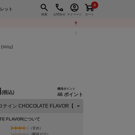
0
トレット
検索
お問合せ
マイページ
カート
【900g】
円
獲得ポイント
(税込)
46 ポイント
TE FLAVORについて
（甘め）
（酸味ゼロ）