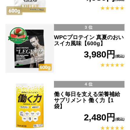
3位
WPCプロテイン 真夏のおい
スイカ風味【600g】
3,980円
(税込)
4位
働く毎日を支える栄養補給
サプリメント 働く力【1
袋】
2,480円
(税込)