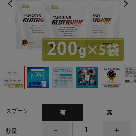
スプーン
有
無
数量