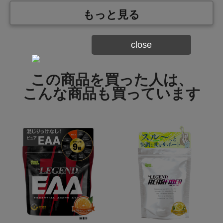
エネルギー
20kcal
もっと見る
たんぱく質
5.0g
脂質
0.0g
close
炭水化物
0.0g
この商品を買った人は、
食塩相当量
0.0g
こんな商品も買っています
アレルギー情報
本製品に含まれるア
レルギー物質
該当なし
(特定原材料等28品
目中)
本製品工場ではさば,牛肉,鶏肉,豚肉,ゼラチン,バナナ,りんご,
大豆,やまいも,ごま,アーモンドを含む製品を生産していま
特記事項
す。
ただし、商品の製造毎に製造設備の洗浄を実施し、コンタミ