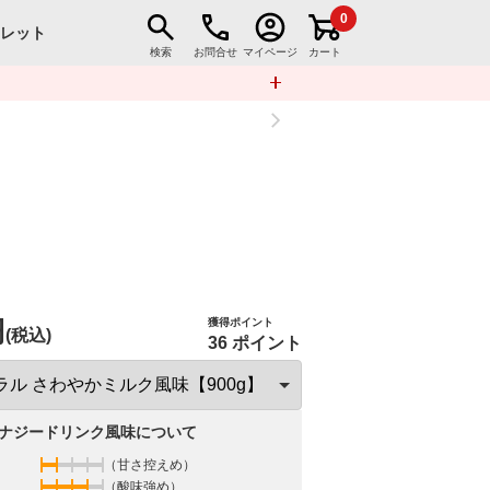
0
トレット
検索
お問合せ
マイページ
カート
円
獲得ポイント
(税込)
36 ポイント
ナジードリンク風味について
（甘さ控えめ）
（酸味強め）