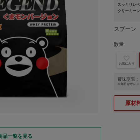
スッキリレベ
クリーミーレ
スプーン
数量
お気に入り
賞味期限：
※年月が
オレン
原材
商品一覧を見る