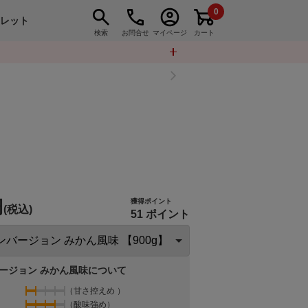
0
トレット
検索
お問合せ
マイページ
カート
円
獲得ポイント
(税込)
51 ポイント
ージョン みかん風味について
（甘さ控えめ ）
（酸味強め）