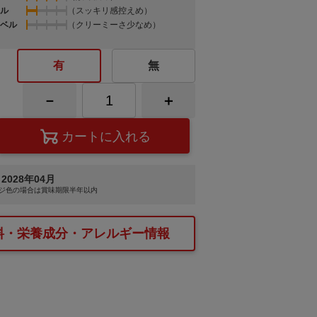
ル
（スッキリ感控えめ）
ベル
（クリーミーさ少なめ）
有
無
2028年04月
ジ色
の場合は賞味期限半年以内
料・栄養成分・アレルギー情報